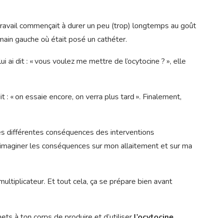
avail commençait à durer un peu (trop) longtemps au goût
 main gauche où était posé un cathéter.
ui ai dit : « vous voulez me mettre de l’ocytocine ? », elle
 dit : « on essaie encore, on verra plus tard ». Finalement,
es différentes conséquences des interventions
as imaginer les conséquences sur mon allaitement et sur ma
émultiplicateur. Et tout cela, ça se prépare bien avant
mets à ton corps de produire et d’utiliser
l’ocytocine