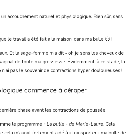
is un accouchement naturel et physiologique. Bien sûr, sans
e le travail a été fait à la maison, dans ma bulle 🙂 !
s eaux. Et la sage-femme m’a dit « oh je sens les cheveux de
er vaginal de toute ma grossesse. Évidemment, à ce stade, la
je n’ai pas le souvenir de contractions hyper douloureuses !
ologique commence à déraper
a dernière phase avant les contractions de poussée.
, comme le programme
«
La bulle » de Marie-Laure
. Cela
que cela m’aurait fortement aidé à « transporter » ma bulle de