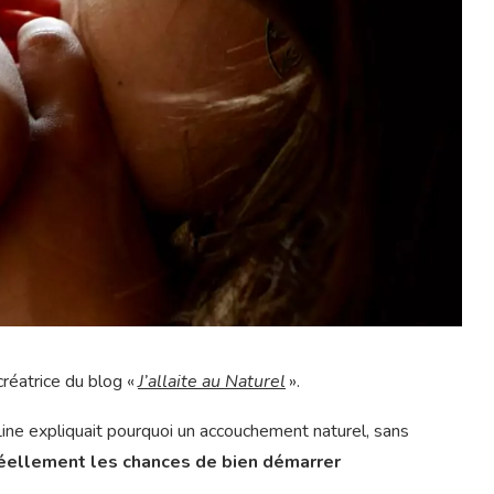
 créatrice du blog «
J’allaite au Naturel
».
Line expliquait pourquoi un accouchement naturel, sans
ellement les chances de bien démarrer