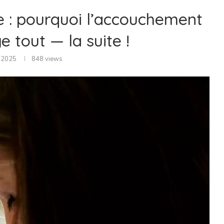
ce : pourquoi l’accouchement
e tout — la suite !
 2025
848
views