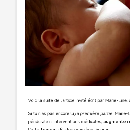
Voici la suite de l’article invité écrit par Marie-Line,
Si tu n’as pas encore lu
la première partie
, Marie-
péridurale ni interventions médicales,
augmente ré
l’allaitement
dès les premières heures.