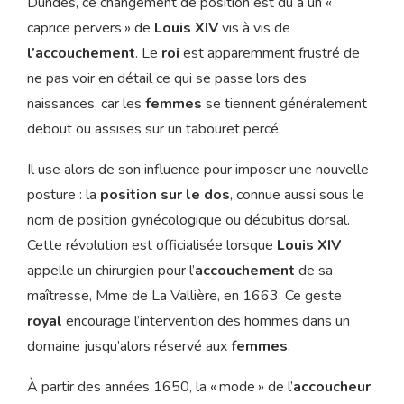
Dundes, ce changement de position est dû à un «
caprice pervers » de
Louis XIV
vis à vis de
l’accouchement
. Le
roi
est apparemment frustré de
ne pas voir en détail ce qui se passe lors des
naissances, car les
femmes
se tiennent généralement
debout ou assises sur un tabouret percé.
Il use alors de son influence pour imposer une nouvelle
posture : la
position sur le dos
, connue aussi sous le
nom de position gynécologique ou décubitus dorsal.
Cette révolution est officialisée lorsque
Louis XIV
appelle un chirurgien pour l’
accouchement
de sa
maîtresse, Mme de La Vallière, en 1663. Ce geste
royal
encourage l’intervention des hommes dans un
domaine jusqu’alors réservé aux
femmes
.
À partir des années 1650, la « mode » de l’
accoucheur