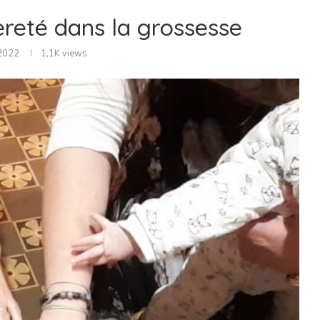
èreté dans la grossesse
 2022
1,1K
views