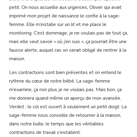
Les contractions ont commencé à s’accélérer peu à peu.
Elles restent encore complètement gérables, j’arrive à
tenir nos conversations, mais j’explique à Olivier que je
me sentirais plus rassurée si on allait à la maternité.
Durant le trajet, les contractions s’estompent petit à
petit. On nous accueille aux urgences, Olivier qui avait
imprimé mon projet de naissance le confie à la sage-
femme. Elle m’installe sur un lit et me place le
monitoring. C’est dommage, je ne voulais pas de tout ça,
mais elle veut savoir « où j’en suis », ça pourrait être une
fausse alerte, auquel cas on serait obligé de rentrer à la
maison.
Les contractions sont bien présentes et on entend le
rythme du cœur de notre bébé. La sage-femme
m’examine, ça non plus je ne voulais pas. Mais bon, ça