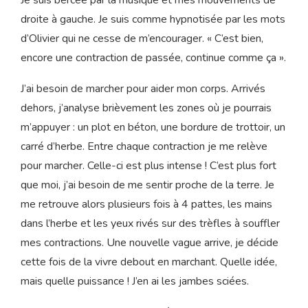
On nous installe dans une salle de prétravail. Olivier
demande que l’on m’apporte un ballon. On reprend donc
ce qu’on avait commencé à la maison. Olivier se tient
derrière moi et me masse le bas du dos pendant que je
continue de souffler doucement chaque contraction.
Je suis bercée par la musique et mes mouvements de
droite à gauche. Je suis comme hypnotisée par les mots
d’Olivier qui ne cesse de m’encourager. « C’est bien,
encore une contraction de passée, continue comme ça ».
J’ai besoin de marcher pour aider mon corps. Arrivés
dehors, j’analyse brièvement les zones où je pourrais
m’appuyer : un plot en béton, une bordure de trottoir, un
carré d’herbe. Entre chaque contraction je me relève
pour marcher. Celle-ci est plus intense ! C’est plus fort
que moi, j’ai besoin de me sentir proche de la terre. Je
me retrouve alors plusieurs fois à 4 pattes, les mains