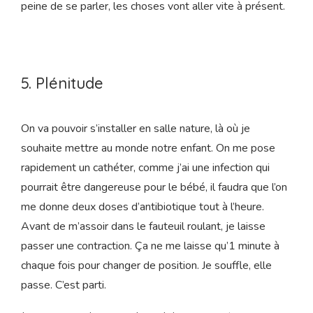
pas froid.
Sophie m’examine rapidement, le col est ouvert à 6cm.
Une contraction arrive. Un premier râle sort de ma
bouche. Le regard d’Olivier croise celui de Sophie. Pas la
peine de se parler, les choses vont aller vite à présent.
5. Plénitude
On va pouvoir s’installer en salle nature, là où je
souhaite mettre au monde notre enfant. On me pose
rapidement un cathéter, comme j’ai une infection qui
pourrait être dangereuse pour le bébé, il faudra que l’on
me donne deux doses d’antibiotique tout à l’heure.