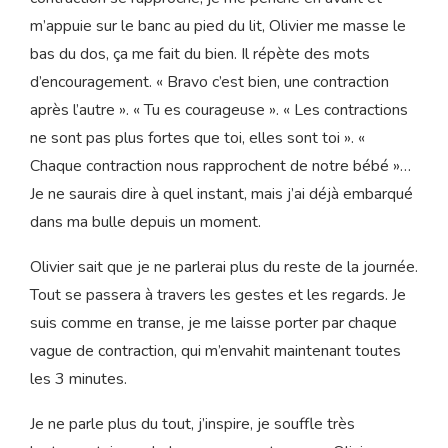
totalement. Je sais exactement ce que je dois faire. Je
souffle chaque contraction. J’inspire profondément et
j’expire beaucoup de douceur jusque dans mon bassin.
Ça m’aide à soulager les intensités. Dès qu’une
contraction se rapproche, je me penche en avant et
m’appuie sur le banc au pied du lit, Olivier me masse le
bas du dos, ça me fait du bien. Il répète des mots
d’encouragement. « Bravo c’est bien, une contraction
après l’autre ». « Tu es courageuse ». « Les contractions
ne sont pas plus fortes que toi, elles sont toi ». «
Chaque contraction nous rapprochent de notre bébé »…
Je ne saurais dire à quel instant, mais j’ai déjà embarqué
dans ma bulle depuis un moment.
Olivier sait que je ne parlerai plus du reste de la journée.
Tout se passera à travers les gestes et les regards. Je