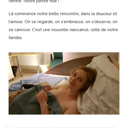
monde. Tout est si calme. Olivier me rejoint « bravo tu
l’as fait ! Il est magnifique ». Je n’ai plus mal du tout, tout
est calme et les émotions sont si fortes !
Nous sommes en admiration devant le miracle qui vient
d’avoir lieu. C’est une petite fille qui est posée sur mon
ventre. Notre petite fille !
Là commence notre belle rencontre, dans la douceur et
l’amour. On se regarde, on s’embrasse, on s’observe, on
se caresse. C’est une nouvelle naissance, celle de notre
famille.