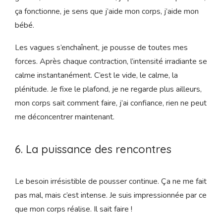
souhaite je peux pousser sur mes pieds, ça me ferait du
bien et m’aiderait à aller « dans le même sens que le
bébé ».
Olivier attrape ma jambe droite et Sophie ma jambe
gauche, une contraction arrive, je pousse. C’est puissant,
ça fonctionne, je sens que j’aide mon corps, j’aide mon
bébé.
Les vagues s’enchaînent, je pousse de toutes mes
forces. Après chaque contraction, l’intensité irradiante se
calme instantanément. C’est le vide, le calme, la
plénitude. Je fixe le plafond, je ne regarde plus ailleurs,
mon corps sait comment faire, j’ai confiance, rien ne peut
me déconcentrer maintenant.
6. La puissance des rencontres