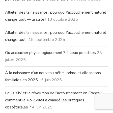
Mon placenta est inséré en bas du col de l’utérus : quelle
est la conduite à tenir ?
10 novembre 2025
Est-ce que ton nouveau-né prend de la vitamine D ? Le
point sur ce complément alimentaire
24 octobre 2025
Allaiter dès la naissance : pourquoi l’accouchement naturel
change tout — la suite !
13 octobre 2025
Allaiter dès la naissance : pourquoi l’accouchement naturel
change tout !
15 septembre 2025
Où accoucher physiologiquement ? 4 lieux possibles
28
juillet 2025
Choisi Bien ton lieu d'accouchement !
Show More
À la naissance d’un nouveau bébé : prime et allocations