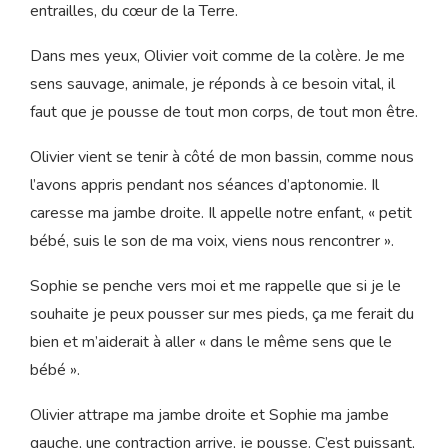
fortes, plus rapprochées, plus longues. Je n’arrive plus à
simplement les souffler, des cris sortent de mes
poumons. Je ne les maîtrise pas, ces sons qu’Olivier n’a
jamais entendus non plus. Je ressens beaucoup de
puissance quand ils sortent. Ils viennent du fond de mes
entrailles, du cœur de la Terre.
Dans mes yeux, Olivier voit comme de la colère. Je me
sens sauvage, animale, je réponds à ce besoin vital, il
faut que je pousse de tout mon corps, de tout mon être.
Olivier vient se tenir à côté de mon bassin, comme nous
l’avons appris pendant nos séances d’aptonomie. Il
caresse ma jambe droite. Il appelle notre enfant, « petit
bébé, suis le son de ma voix, viens nous rencontrer ».
Sophie se penche vers moi et me rappelle que si je le