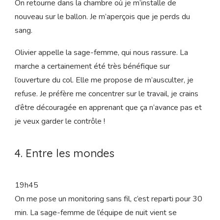
dans l’herbe et les yeux rivés sur des trèfles à souffler
mes contractions. Une nouvelle vague arrive, je décide
cette fois de la vivre debout en marchant. Quelle idée,
mais quelle puissance ! J’en ai les jambes sciées.
On retourne dans la chambre où je m’installe de
nouveau sur le ballon. Je m’aperçois que je perds du
sang.
Olivier appelle la sage-femme, qui nous rassure. La
marche a certainement été très bénéfique sur
l’ouverture du col. Elle me propose de m’ausculter, je
refuse. Je préfère me concentrer sur le travail, je crains
d’être découragée en apprenant que ça n’avance pas et
je veux garder le contrôle !