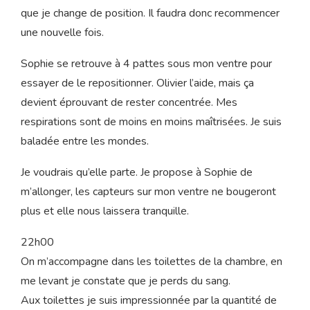
d’Olivier dans mon dos et ma respiration lente qui
accompagne toute la douceur qu’il faut jusque dans mon
bassin.
20h30
Le monitoring n’a toujours pas fonctionné, il n’aime pas
que je change de position. Il faudra donc recommencer
une nouvelle fois.
Sophie se retrouve à 4 pattes sous mon ventre pour
essayer de le repositionner. Olivier l’aide, mais ça
devient éprouvant de rester concentrée. Mes
respirations sont de moins en moins maîtrisées. Je suis
baladée entre les mondes.
Je voudrais qu’elle parte. Je propose à Sophie de
m’allonger, les capteurs sur mon ventre ne bougeront
plus et elle nous laissera tranquille.