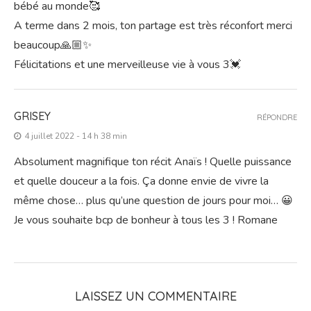
RÉPONDRE
11 juillet 2022 - 17 h 18 min
Magnifique récit qui me rempli d’émotion et me mets les
larmes aux yeux tellement l’on y ressent la force et la
douceur de ce merveilleux moment que de mettre notre
bébé au monde🥰
A terme dans 2 mois, ton partage est très réconfort merci
beaucoup🙏🏼✨
Félicitations et une merveilleuse vie à vous 3💓
GRISEY
RÉPONDRE
4 juillet 2022 - 14 h 38 min
Absolument magnifique ton récit Anaïs ! Quelle puissance
et quelle douceur a la fois. Ça donne envie de vivre la
même chose… plus qu’une question de jours pour moi… 😀